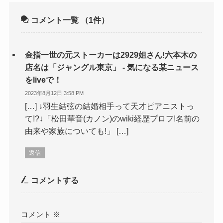
コメント一覧
（1件）
金指一世の元ストーカーは2929姐さん!六本木の
店名は「ジャングル東京」 - 気になる某ニュース
をliveで！
2023年8月12日 3:58 PM
[…] ↓羽生結弦の結婚相手って天才ピアニストっ
て!?↓「松田華音(カノン)のwiki経歴プロフ!名前の
由来や家族についても!」 […]
返信
コメントする
コメント
※